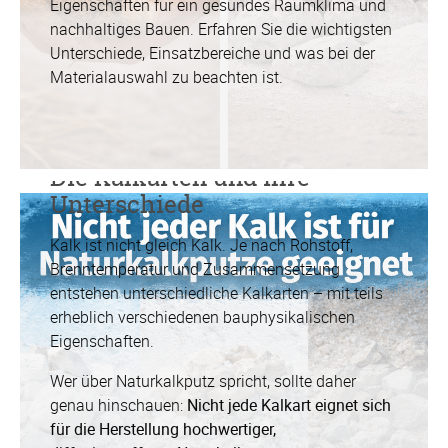
Eigenschaften für ein gesundes Raumklima und
nachhaltiges Bauen. Erfahren Sie die wichtigsten
Unterschiede, Einsatzbereiche und was bei der
Materialauswahl zu beachten ist.
Die Kalkarten und ihre
Unterschiede
Kalk ist nicht gleich Kalk. Je nach Rohstoff,
Brenntemperatur und Zusammensetzung
entstehen unterschiedliche Kalkarten – mit teils
erheblich verschiedenen bauphysikalischen
Eigenschaften.
Wer über Naturkalkputz spricht, sollte daher
genau hinschauen:
Nicht jede Kalkart eignet sich
für die Herstellung hochwertiger,