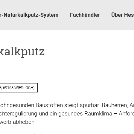
r-Naturkalkputz-System
Fachhändler
Über Hes
kalkputz
 69168 WIESLOCH)
ohngesunden Baustoffen steigt spürbar. Bauherren, A
chteregulierung und ein gesundes Raumklima – Anforder
ewerb abheben.