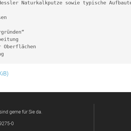
Hessler Naturkalkputze sowie typische Aufbaut
sen
rgründen“
beitung
r Oberflächen
ng
KiB)
sind gerne für Sie da.
 9275-0